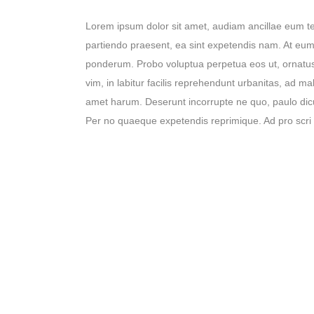
Lorem ipsum dolor sit amet, audiam ancillae eum te
partiendo praesent, ea sint expetendis nam. At eum 
ponderum. Probo voluptua perpetua eos ut, ornatus 
vim, in labitur facilis reprehendunt urbanitas, ad 
amet harum. Deserunt incorrupte ne quo, paulo dicun
Per no quaeque expetendis reprimique. Ad pro scri 