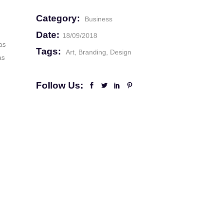
Category:
Business
Date:
18/09/2018
as
Tags:
Art
Branding
Design
as
Follow Us: