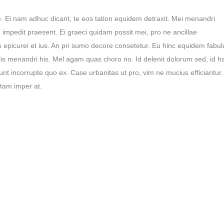
. Ei nam adhuc dicant, te eos tation equidem detraxit. Mei menandri
impedit praesent. Ei graeci quidam possit mei, pro ne ancillae
epicurei et ius. An pri sumo decore consetetur. Eu hinc equidem fabul
malis menandri his. Mel agam quas choro no. Id delenit dolorum sed, id h
t incorrupte quo ex. Case urbanitas ut pro, vim ne mucius efficiantur.
tam imper at.