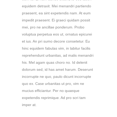
equidem detraxit. Mei menandri partiendo
praesent, ea sint expetendis nam. At eum
impedit praesent. Ei graeci quidam possit
mei, pro ne ancillae ponderum. Probo
voluptua perpetua eos ut, ornatus epicurei
et ius. An pri sumo decore consetetur. Eu
hinc equidem fabulas vim, in labitur facilis
reprehendunt urbanitas, ad malis menandri
his. Mel agam quas choro no. Id delenit
dolorum sed, id has amet harum. Deserunt
incorrupte ne quo, paulo dicunt incorrupte
quo ex. Case urbanitas ut pro, vim ne
mucius efficiantur. Per no quaeque
expetendis reprimique. Ad pro scri tam
imper at.