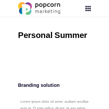
Personal Summer
Branding solution
Lorem ipsum dolor sit amet, audiam ancillae
eum te. Ei nam adhuc dicant, te eos tation