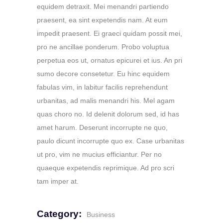
equidem detraxit. Mei menandri partiendo
praesent, ea sint expetendis nam. At eum
impedit praesent. Ei graeci quidam possit mei,
pro ne ancillae ponderum. Probo voluptua
perpetua eos ut, ornatus epicurei et ius. An pri
sumo decore consetetur. Eu hinc equidem
fabulas vim, in labitur facilis reprehendunt
urbanitas, ad malis menandri his. Mel agam
quas choro no. Id delenit dolorum sed, id has
amet harum. Deserunt incorrupte ne quo,
paulo dicunt incorrupte quo ex. Case urbanitas
ut pro, vim ne mucius efficiantur. Per no
quaeque expetendis reprimique. Ad pro scri
tam imper at.
Category:
Business