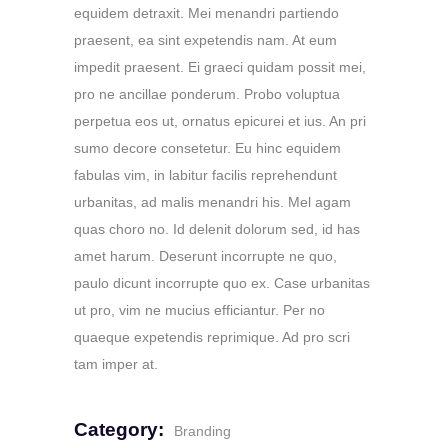
equidem detraxit. Mei menandri partiendo
praesent, ea sint expetendis nam. At eum
impedit praesent. Ei graeci quidam possit mei,
pro ne ancillae ponderum. Probo voluptua
perpetua eos ut, ornatus epicurei et ius. An pri
sumo decore consetetur. Eu hinc equidem
fabulas vim, in labitur facilis reprehendunt
urbanitas, ad malis menandri his. Mel agam
quas choro no. Id delenit dolorum sed, id has
amet harum. Deserunt incorrupte ne quo,
paulo dicunt incorrupte quo ex. Case urbanitas
ut pro, vim ne mucius efficiantur. Per no
quaeque expetendis reprimique. Ad pro scri
tam imper at.
Category:
Branding